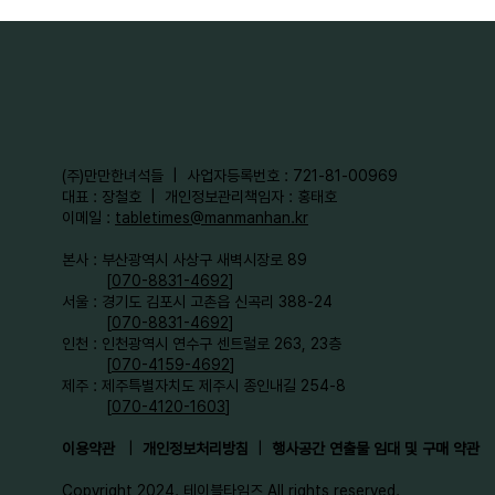
​(주)만만한녀석들 | 사업자등록번호 : 721-81-00969
대표 : 장철호 | 개인정보관리책임자 : 홍태호
이메일 :
tabletimes@manmanhan.kr
본사 : 부산광역시 사상구 새벽시장로 89
[
070-8831-4692
]
서울 : 경기도 김포시 고촌읍 신곡리 388-24
[
070-8831-4692
]
인천 : 인천광역시 연수구 센트럴로 263, 23층
[
070-4159-4692
]​
제주 : 제주특별자치도 제주시 종인내길 254-8
[
070-4120-1603
]
이용약관
|
개인정보처리방침
|
행사공간 연출물 임대 및 구매 약관
Copyright 2024. 테이블타임즈 All rights reserved.