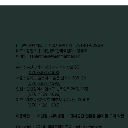
​(주)만만한녀석들 | 사업자등록번호 : 721-81-00969
대표 : 장철호 | 개인정보관리책임자 : 홍태호
이메일 :
tabletimes@manmanhan.kr
본사 : 부산광역시 사상구 새벽시장로 89
[
070-8831-4692
]
서울 : 경기도 김포시 고촌읍 신곡리 388-24
[
070-8831-4692
]
인천 : 인천광역시 연수구 센트럴로 263, 23층
[
070-4159-4692
]​
제주 : 제주특별자치도 제주시 종인내길 254-8
[
070-4120-1603
]
이용약관
|
개인정보처리방침
|
행사공간 연출물 임대 및 구매 약관
Copyright 2024. 테이블타임즈 All rights reserved.