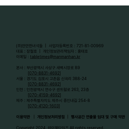
​(주)만만한녀석들 | 사업자등록번호 : 721-81-00969
대표 : 장철호 | 개인정보관리책임자 : 홍태호
이메일 :
tabletimes@manmanhan.kr
본사 : 부산광역시 사상구 새벽시장로 89
[
070-8831-4692
]
서울 : 경기도 김포시 고촌읍 신곡리 388-24
[
070-8831-4692
]
인천 : 인천광역시 연수구 센트럴로 263, 23층
[
070-4159-4692
]​
제주 : 제주특별자치도 제주시 종인내길 254-8
[
070-4120-1603
]
이용약관
|
개인정보처리방침
|
행사공간 연출물 임대 및 구매 약관
Copyright 2024. 테이블타임즈 All rights reserved.