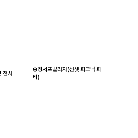
송정서프빌리지(선셋 피크닉 파
소공인
및 전시
티)
수