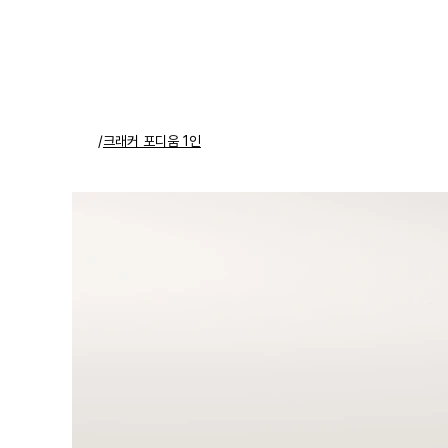
/
크래커 포디움 1인