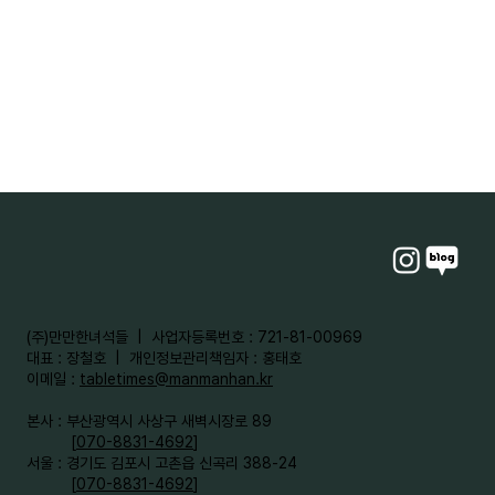
​(주)만만한녀석들 | 사업자등록번호 : 721-81-00969
대표 : 장철호 | 개인정보관리책임자 : 홍태호
이메일 :
tabletimes@manmanhan.kr
본사 : 부산광역시 사상구 새벽시장로 89
[
070-8831-4692
]
서울 : 경기도 김포시 고촌읍 신곡리 388-24
[
070-8831-4692
]