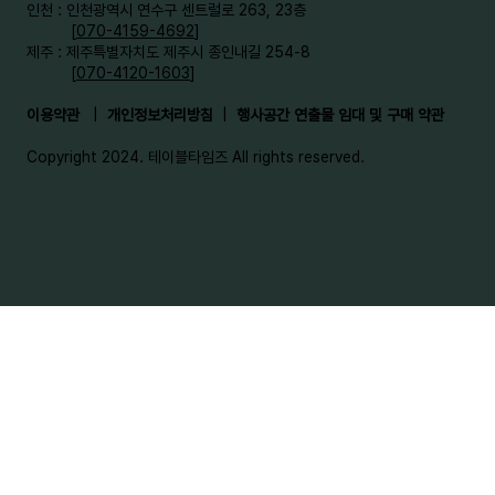
인천 : 인천광역시 연수구 센트럴로 263, 23층
[
070-4159-4692
]​
제주 : 제주특별자치도 제주시 종인내길 254-8
[
070-4120-1603
]
이용약관
|
개인정보처리방침
|
행사공간 연출물 임대 및 구매 약관
Copyright 2024. 테이블타임즈 All rights reserved.